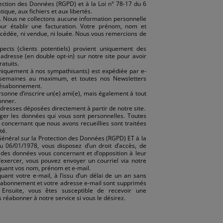
ection des Données (RGPD) et à la Loi n° 78-17 du 6
tique, aux fichiers et aux libertés.
. Nous ne collectons aucune information personnelle
our établir une facturation. Votre prénom, nom et
 cédée, ni vendue, ni louée. Nous vous remercions de
spects (clients potentiels) provient uniquement des
adresse (en double opt-in) sur notre site pour avoir
atuits.
niquement à nos sympathisants) est expédiée par e-
s semaines au maximum, et toutes nos Newsletters
désabonnement.
ersonne d’inscrire un(e) ami(e), mais également à tout
onner.
dresses déposées directement à partir de notre site.
er les données qui vous sont personnelles. Toutes
concernant que nous avons recueillies sont traitées
té.
éral sur la Protection des Données (RGPD) ET à la
du 06/01/1978, vous disposez d’un droit d’accès, de
n des données vous concernant et d’opposition à leur
l’exercer, vous pouvez envoyer un courriel via notre
quant vos nom, prénom et e-mail.
ant votre e-mail, à l’issu d’un délai de un an sans
re abonnement et votre adresse e-mail sont supprimés
Ensuite, vous êtes susceptible de recevoir une
s réabonner à notre service si vous le désirez.