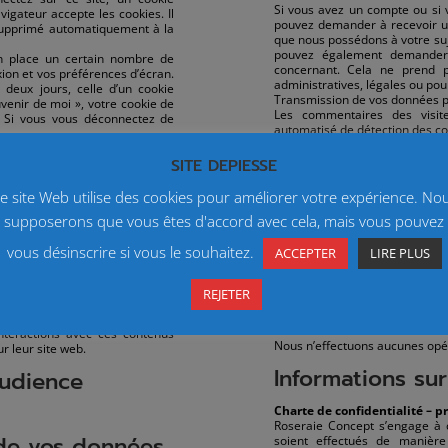
Si vous avez un compte ou si 
igateur accepte les cookies. Il
pouvez demander à recevoir un
supprimé automatiquement à la
que nous possédons à votre suj
pouvez également demander 
n place un certain nombre de
concernant. Cela ne prend 
ion et vos préférences d’écran.
administratives, légales ou pou
deux jours, celle d’un cookie
Transmission de vos données p
uvenir de moi », votre cookie de
Les commentaires des visite
 Si vous vous déconnectez de
automatisé de détection des c
n cookie supplémentaire sera
Comment nous 
SITE DEPIESSE
 ne comprend aucune donnée
 venez de modifier. Il expire au
Toutes vos données, sont transm
e site Web utilise des cookies pour améliorer votre expérience. No
Procédures mises en œuvre en 
supposerons que vous êtes d'accord avec cela, mais vous pouvez
Dés constatations, nous en inf
’autres sites
Opérations de 
vous désinscrire si vous le souhaitez.
ACCEPTER
LIRE PLUS
enus intégrés (par exemple des
de profilage réa
s d’autres sites se comporte de
REJETER
autre site.
personnelles
ur vous, utiliser des cookies,
interactions avec ces contenus
Nous n’effectuons aucunes opéra
r leur site web.
Informations sur
audience
Charte de confidentialité – p
Roseraie Concept s’engage à c
n de vos données
soient effectués de manière