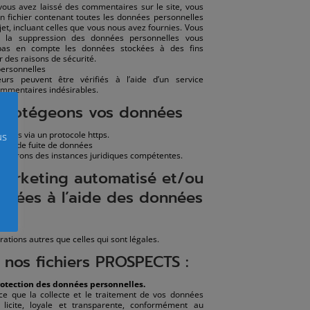
vous avez laissé des commentaires sur le site, vous
 fichier contenant toutes les données personnelles
et, incluant celles que vous nous avez fournies. Vous
la suppression des données personnelles vous
pas en compte les données stockées à des fins
r des raisons de sécurité.
ersonnelles
urs peuvent être vérifiés à l’aide d’un service
ommentaires indésirables.
protégeons vos données
ises via un protocole https.
us
cas de fuite de données
ormerons des instances juridiques compétentes.
marketing automatisé et/ou
lisées à l’aide des données
tions autres que celles qui sont légales.
 nos fichiers PROSPECTS :
rotection des données personnelles.
e que la collecte et le traitement de vos données
 licite, loyale et transparente, conformément au