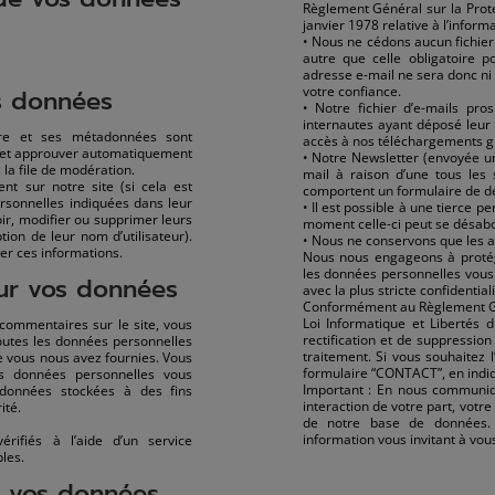
Règlement Général sur la Prot
janvier 1978 relative à l’informa
• Nous ne cédons aucun fichier
autre que celle obligatoire p
adresse e-mail ne sera donc ni
votre confiance.
s données
• Notre fichier d’e-mails pro
internautes ayant déposé leur 
ire et ses métadonnées sont
accès à nos téléchargements gr
e et approuver automatiquement
• Notre Newsletter (envoyée u
 la file de modération.
mail à raison d’une tous le
rent sur notre site (si cela est
comportent un formulaire de 
rsonnelles indiquées dans leur
• Il est possible à une tierce p
voir, modifier ou supprimer leurs
moment celle-ci peut se désab
ion de leur nom d’utilisateur).
• Nous ne conservons que les a
ier ces informations.
Nous nous engageons à protég
les données personnelles vous 
sur vos données
avec la plus stricte confidentiali
Conformément au Règlement Gén
Loi Informatique et Libertés 
commentaires sur le site, vous
rectification et de suppressio
outes les données personnelles
traitement. Si vous souhaitez 
e vous nous avez fournies. Vous
formulaire “CONTACT”, en indi
s données personnelles vous
Important : En nous communiqu
données stockées à des fins
interaction de votre part, vot
ité.
de notre base de données. 
information vous invitant à vou
rifiés à l’aide d’un service
les.
 vos données