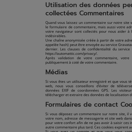
Utilisation des données pe
collectées Commentaires
Quand vous laissez un commentaire sur notre site w
le formulaire de commentaire, mais aussi votre adres
votre navigateur sont collectés pour nous aider à
indésirables.
Une chaîne anonymisée créée à partir de votre ad
appelée hash) peut être envoyée au service Gravatar p
dernier. Les clauses de confidentialité du service 
https://automattic.com/privacy/.
Après validation de votre commentaire, votre 
publiquement à coté de votre commentaire.
Médias
Si vous êtes un utilisateur enregistré et que vous t
web, nous vous conseillons d’éviter de téléver
données EXIF de coordonnées GPS. Les visiteur
télécharger et extraire des données de localisation 
Formulaires de contact Co
Si vous déposez un commentaire sur notre site, il 
votre nom, adresse de messagerie et site web dans
pour votre confort afin de ne pas avoir à saisir ces
autre commentaire plus tard. Ces cookies expirent au
Si vous avez un compte et que vous vous conne