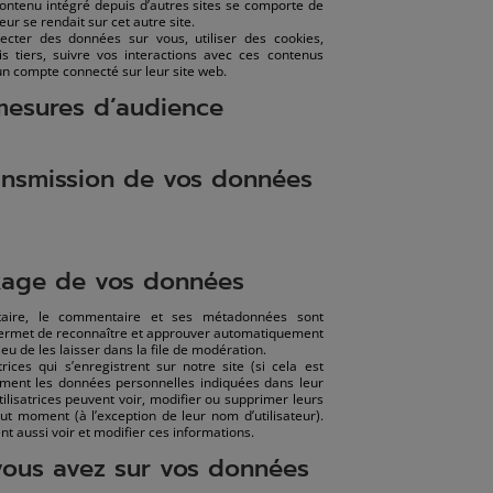
 contenu intégré depuis d’autres sites se comporte de
ur se rendait sur cet autre site.
ecter des données sur vous, utiliser des cookies,
s tiers, suivre vos interactions avec ces contenus
n compte connecté sur leur site web.
 mesures d’audience
transmission de vos données
kage de vos données
aire, le commentaire et ses métadonnées sont
permet de reconnaître et approuver automatiquement
eu de les laisser dans la file de modération.
atrices qui s’enregistrent sur notre site (si cela est
ement les données personnelles indiquées dans leur
 utilisatrices peuvent voir, modifier ou supprimer leurs
ut moment (à l’exception de leur nom d’utilisateur).
nt aussi voir et modifier ces informations.
vous avez sur vos données