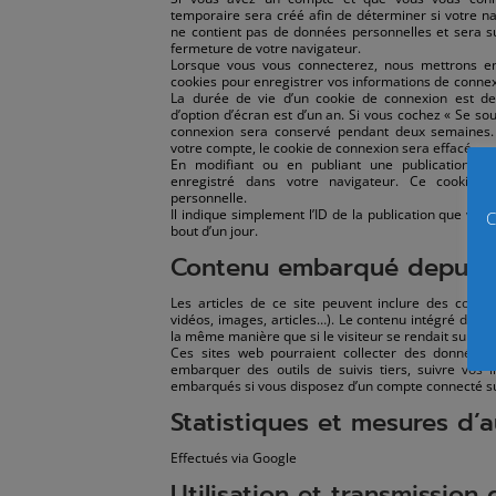
temporaire sera créé afin de déterminer si votre nav
ne contient pas de données personnelles et sera 
fermeture de votre navigateur.
Lorsque vous vous connecterez, nous mettrons e
cookies pour enregistrer vos informations de connex
La durée de vie d’un cookie de connexion est de 
d’option d’écran est d’un an. Si vous cochez « Se so
connexion sera conservé pendant deux semaines.
votre compte, le cookie de connexion sera effacé.
En modifiant ou en publiant une publication, u
enregistré dans votre navigateur. Ce cookie
personnelle.
Il indique simplement l’ID de la publication que vous
C
bout d’un jour.
Contenu embarqué depuis d
Les articles de ce site peuvent inclure des cont
vidéos, images, articles…). Le contenu intégré depui
la même manière que si le visiteur se rendait sur cet 
Ces sites web pourraient collecter des données s
embarquer des outils de suivis tiers, suivre vos 
embarqués si vous disposez d’un compte connecté su
Statistiques et mesures d’
Effectués via Google
Utilisation et transmissio