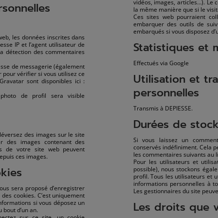
vidéos, images, articles…). Le
rsonnelles
la même manière que si le visite
Ces sites web pourraient coll
embarquer des outils de suivi
embarqués si vous disposez d’u
eb, les données inscrites dans
Statistiques et
se IP et l’agent utilisateur de
 la détection des commentaires
Effectués via Google
resse de messagerie (également
our vérifier si vous utilisez ce
Utilisation et 
Gravatar sont disponibles ici :
personnelles
photo de profil sera visible
Transmis à DEPIESSE.
Durées de stoc
éléversez des images sur le site
Si vous laissez un comment
ser des images contenant des
conservés indéfiniment. Cela 
s de votre site web peuvent
les commentaires suivants au li
depuis ces images.
Pour les utilisateurs et utilis
okies
possible), nous stockons égal
profil. Tous les utilisateurs et
informations personnelles à to
vous sera proposé d’enregistrer
Les gestionnaires du site peuve
 des cookies. C’est uniquement
 informations si vous déposez un
Les droits que 
 bout d’un an.
ctez sur ce site, un cookie