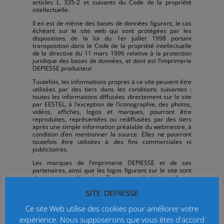
articles L. 335-2 et suivants du Code de la propriété
intellectuelle.
Il en est de même des bases de données figurant, le cas
échéant sur le site web qui sont protégées par les
dispositions de la loi du 1er juillet 1998 portant
transposition dans le Code de la propriété intellectuelle
de la directive du 11 mars 1996 relative à la protection
juridique des bases de données, et dont est l’imprimerie
DEPIESSE producteur.
Toutefois, les informations propres à ce site peuvent être
utilisées par des tiers dans les conditions suivantes :
toutes les informations diffusées directement sur le site
par EESTEL, à l’exception de l’iconographie, des photos,
vidéos, affiches, logos et marques, pourront être
reproduites, représentées ou rediffusées par des tiers
après une simple information préalable du webmestre, à
condition d’en mentionner la source. Elles ne pourront
toutefois être utilisées à des fins commerciales ni
publicitaires.
Les marques de l’imprimerie DEPIESSE et de ses
partenaires, ainsi que les logos figurant sur le site sont
des marques déposées. Toute reproduction totale ou
partielle de ces marques ou de ces logos effectués à
SITE DEPIESSE
partir des éléments du site sans l’autorisation expresse
de L’imprimerie DEPIESSE est donc prohibée au sens du
Ce site Web utilise des cookies pour améliorer votre
Code de la propriété intellectuelle.
expérience. Nous supposerons que vous êtes d'accord
L’imprimerie DEPIESSE ne saurait être responsable de