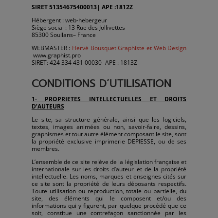
SIRET 51354675400013| APE :1812Z
Hébergent : web-hebergeur
Siège social : 13 Rue des Jollivettes
85300 Soullans– France
WEBMASTER :
Hervé Bousquet Graphiste et Web Design
www.graphist.pro
SIRET: 424 334 431 00030- APE : 1813Z
CONDITIONS D’UTILISATION
1- PROPRIETES INTELLECTUELLES ET DROITS
D’AUTEURS
Le site, sa structure générale, ainsi que les logiciels,
textes, images animées ou non, savoir-faire, dessins,
graphismes et tout autre élément composant le site, sont
la propriété exclusive imprimerie DEPIESSE, ou de ses
membres.
L’ensemble de ce site relève de la législation française et
internationale sur les droits d’auteur et de la propriété
intellectuelle. Les noms, marques et enseignes cités sur
ce site sont la propriété de leurs déposants respectifs.
Toute utilisation ou reproduction, totale ou partielle, du
site, des éléments qui le composent et/ou des
informations qui y figurent, par quelque procédé que ce
soit, constitue une contrefaçon sanctionnée par les