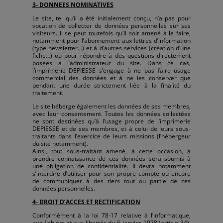
3- DONNEES NOMINATIVES
Le site, tel qu’il a été initialement conçu, n’a pas pour
vocation de collecter de données personnelles sur ses
visiteurs. Il se peut toutefois qu’il soit amené à le faire,
notamment pour l’abonnement aux lettres d’information
(type newsletter…) et à d’autres services (création d’une
fiche…) ou pour répondre à des questions directement
posées à l’administrateur du site. Dans ce cas,
l’imprimerie DEPIESSE s’engage à ne pas faire usage
commercial des données et à ne les conserver que
pendant une durée strictement liée à la finalité du
traitement.
Le site héberge également les données de ses membres,
avec leur consentement. Toutes les données collectées
ne sont destinées qu’à l’usage propre de l’imprimerie
DEPIESSE et de ses membres, et à celui de leurs sous-
traitants dans l’exercice de leurs missions (l’hébergeur
du site notamment).
Ainsi, tout sous-traitant amené, à cette occasion, à
prendre connaissance de ces données sera soumis à
une obligation de confidentialité. Il devra notamment
s’interdire d’utiliser pour son propre compte ou encore
de communiquer à des tiers tout ou partie de ces
données personnelles.
4- DROIT D’ACCES ET RECTIFICATION
Conformément à la loi 78-17 relative à l’informatique,
aux fichiers et aux libertés du 6 janvier 1978 (article 34),