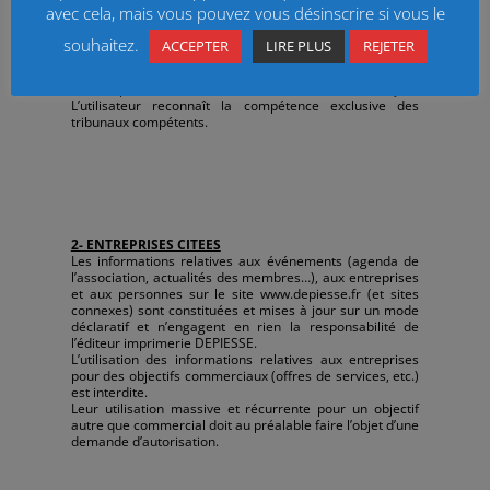
l’accès par les utilisateurs via les liens hypertextes mis
avec cela, mais vous pouvez vous désinscrire si vous le
en place dans le cadre du site internet en direction
d’autres ressources présentes sur le réseau.
souhaitez.
ACCEPTER
LIRE PLUS
REJETER
Tout litige en relation avec l’utilisation du site «
www.depiesse.fr » est soumis au droit français.
L’utilisateur reconnaît la compétence exclusive des
tribunaux compétents.
2- ENTREPRISES CITEES
Les informations relatives aux événements (agenda de
l’association, actualités des membres…), aux entreprises
et aux personnes sur le site www.depiesse.fr (et sites
connexes) sont constituées et mises à jour sur un mode
déclaratif et n’engagent en rien la responsabilité de
l’éditeur imprimerie DEPIESSE.
L’utilisation des informations relatives aux entreprises
pour des objectifs commerciaux (offres de services, etc.)
est interdite.
Leur utilisation massive et récurrente pour un objectif
autre que commercial doit au préalable faire l’objet d’une
demande d’autorisation.