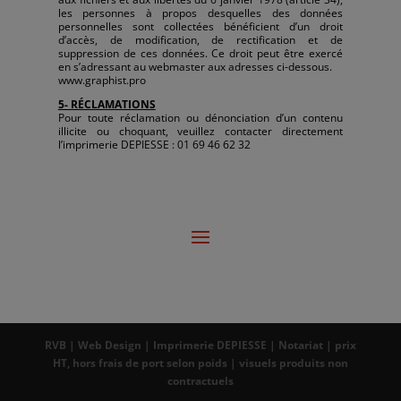
les personnes à propos desquelles des données
personnelles sont collectées bénéficient d’un droit
d’accès, de modification, de rectification et de
suppression de ces données. Ce droit peut être exercé
en s’adressant au webmaster aux adresses ci-dessous.
www.graphist.pro
5- RÉCLAMATIONS
Pour toute réclamation ou dénonciation d’un contenu
illicite ou choquant, veuillez contacter directement
l’imprimerie DEPIESSE : 01 69 46 62 32
RVB | Web Design | Imprimerie DEPIESSE | Notariat | prix
HT, hors frais de port selon poids | visuels produits non
contractuels