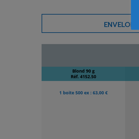
ENVELOPP
Blond 90 g
Réf. 4152.50
1 boite 500 ex : 63,00 €