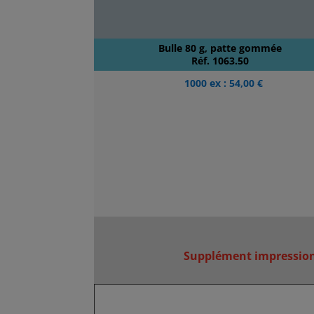
Bulle 80 g, patte gommée
Réf. 1063.50
1000 ex : 54,00 €
Supplément impression 