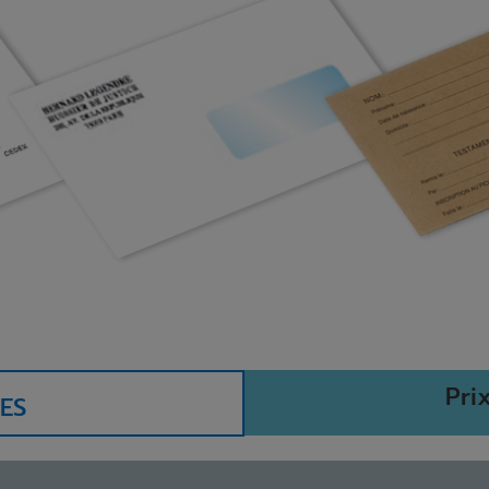
Pri
ES