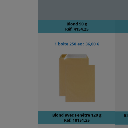
Blond 90 g
Réf. 4154.25
1 boite 250 ex : 36,00 €
Blond avec Fenêtre 120 g
B
Réf. 18151.25