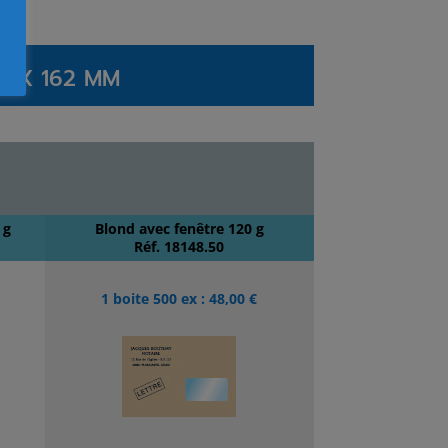
9 X 162 MM
 g
Blond avec fenêtre 120 g
Réf. 18148.50
1 boite 500 ex : 48,00 €