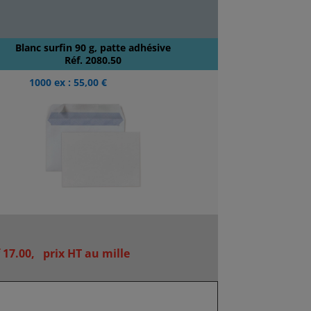
Blanc surfin 90 g, patte adhésive
Réf. 2080.50
1000 ex : 55,00 €
17.00, prix HT au mille