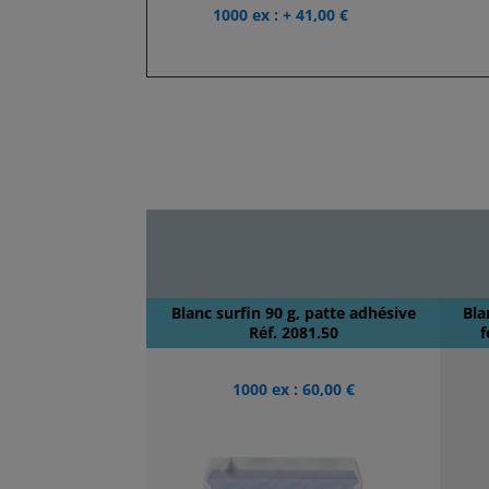
1000 ex : + 41,00 €
Blanc surfin 90 g, patte adhésive
Bla
Réf. 2081.50
f
1000 ex : 60,00 €