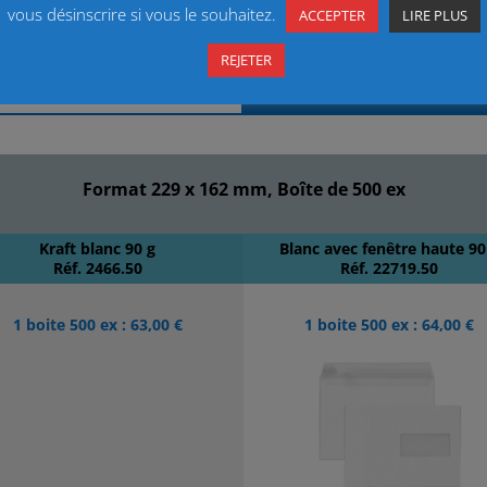
vous désinscrire si vous le souhaitez.
ACCEPTER
LIRE PLUS
REJETER
22
ES
Format 229 x 162 mm, Boîte de 500 ex
Kraft blanc 90 g
Blanc avec fenêtre haute 90
Réf. 2466.50
Réf. 22719.50
1 boite 500 ex : 63,00 €
1 boite 500 ex : 64,00 €