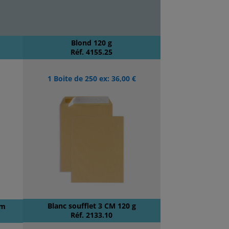
Blond 120 g
Réf. 4155.25
1 Boite de 250 ex: 36,00 €
Blanc soufflet 3 CM 120 g
cm
Réf. 2133.10