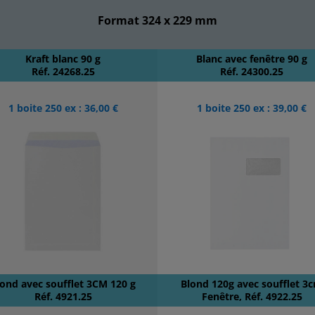
Format 324 x 229 mm
Kraft blanc 90 g
Blanc avec fenêtre 90 g
Réf. 24268.25
Réf. 24300.25
1 boite 250 ex : 36,00 €
1 boite 250 ex : 39,00 €
lond avec soufflet 3CM 120 g
Blond 120g avec soufflet 3
Réf. 4921.25
Fenêtre, Réf. 4922.25