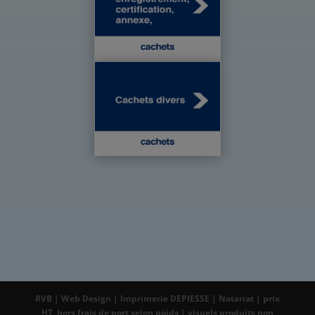
RVB | Web Design | Imprimerie DEPIESSE | Notariat | prix
HT, hors frais de port selon poids | visuels produits non